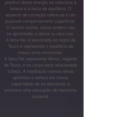
positivo desta energia se relaciona à
beleza e à força de equilíbrio. O
aspecto de correção refere-se à um
possível comportamento superficial.
O taurino muitas vezes prefere não
se aprofundar a deixar a casa cair.
A letra Vav é associada ao signo de
Touro e representa o equilíbrio de
nossa alma emocional.
A letra Pei representa Vênus, regente
de Touro, e no corpo está relacionada
à boca. A meditação nestas letras
aprimora a beleza em nossa
capacidade de se expressar e
promove uma sensação de harmonia
corporal.