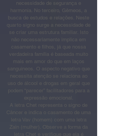
necessidade de segurança e
harmonia. No terceiro, Gêmeos, a
busca de estudos e relações. Neste
quarto signo surge a necessidade de
se criar uma estrutura familiar. Isto
não necessariamente implica em
casamento e filhos, já que nossa
verdadeira família é baseada muito
mais em amor do que em laços
sanguíneos.
O aspecto negativo que
necessita atenção se relaciona ao
uso de álcool e drogas em geral que
podem “parecer” facilitadores para a
expressão emocional.
A letra Chet representa o signo de
Câncer e indica o casamento de uma
letra Vav (homem) com uma letra
Zain (mulher). Observe a forma da
letra Chet e verifique que ela é