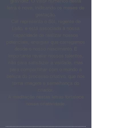
gravidez. O valor numérico desta
letra é nove, indicando os meses de
gestação.
Caf representa o Sol, regente de
Leão, e está associada à nossa
capacidade de realizar nossos
potenciais, energias que carregamos
desde o nosso nascimento. É
importante revelar nossos talentos,
não para satisfazer a vaidade, mas
para compartilhar com o mundo a
beleza do processo criativo, que nos
torna imagem e semelhança do
criador.
A meditação nestas letras fortalece
nossa criatividade.