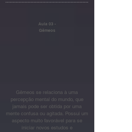
Aula 03 -
Gêmeos
Gêmeos se relaciona à uma
percepção mental do mundo, que
jamais pode ser obtida por uma
mente confusa ou agitada. Possui um
aspecto muito favorável para se
iniciar novos estudos e