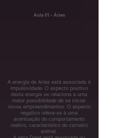
Aula 01 - Áries
A energia de Áries está associada à
impulsividade. O aspecto positivo
desta energia se relaciona a uma
maior possibilidade de se iniciar
novos empreendimentos. O aspecto
negativo refere-se à uma
acentuação do comportamento
reativo, característico do carneiro
animal.
A letra Dalet está associada ao