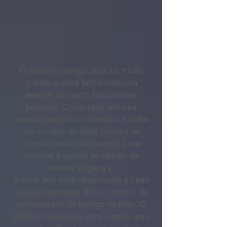
O leonino carrega uma luz muito
grande e esse brilho costuma
exercer um certo fascínio nas
pessoas. Como tudo tem seu
aspecto negativo, o leonino (e todos
nós no mês de leão) precisa ter
atenção redobrada quanto a sua
vaidade e quanto ao desejo de
receber só para si.
A letra Teth está relacionada à Leão
e ao ocultamento da luz como o de
um novo ser na barriga da mãe. O
próprio formato da letra sugere uma