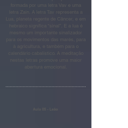
formada por uma letra Vav e uma
letra Zain.
A letra Tav representa a
Lua, planeta regente de Câncer, e em
hebraico significa “sinal”. E a lua é
mesmo um importante sinalizador
para os movimentos das marés, para
à agricultura, e também para o
calendário cabalístico. A meditação
nestas letras promove uma maior
abertura emocional.
Aula 05 - Leão