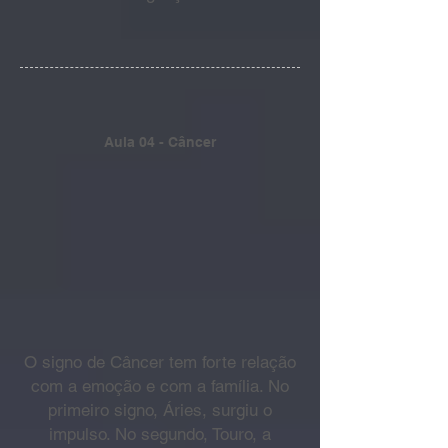
Aula 04 - Câncer
O signo de Câncer tem forte relação
com a emoção e com a família. No
primeiro signo, Áries, surgiu o
impulso. No segundo, Touro, a