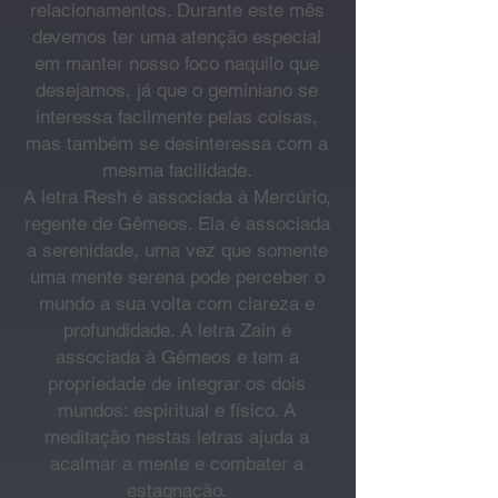
relacionamentos. Durante este mês
devemos ter uma atenção especial
em manter nosso foco naquilo que
desejamos, já que o geminiano se
interessa facilmente pelas coisas,
mas também se desinteressa com a
mesma facilidade.
A letra Resh é associada à Mercúrio,
regente de Gêmeos. Ela é associada
a serenidade, uma vez que somente
uma mente serena pode perceber o
mundo a sua volta com clareza e
profundidade.
A letra Zain é
associada à Gêmeos e tem a
propriedade de integrar os dois
mundos: espiritual e físico. A
meditação nestas letras ajuda a
acalmar a mente e combater a
estagnação.