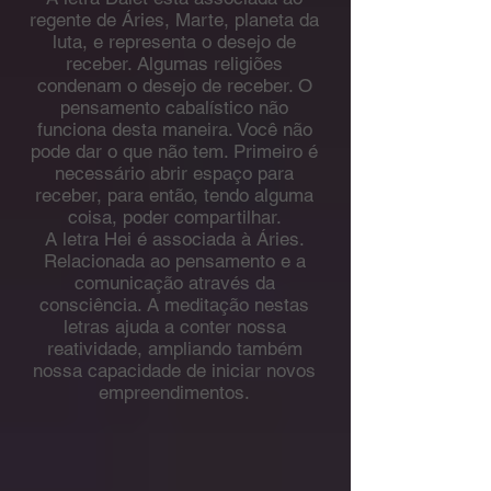
regente de Áries, Marte, planeta da
luta, e representa o desejo de
receber. Algumas religiões
condenam o desejo de receber. O
pensamento cabalístico não
funciona desta maneira. Você não
pode dar o que não tem. Primeiro é
necessário abrir espaço para
receber, para então, tendo alguma
coisa, poder compartilhar.
A letra Hei é associada à Áries.
Relacionada ao pensamento e a
comunicação através da
consciência. A meditação nestas
letras ajuda a conter nossa
reatividade, ampliando também
nossa capacidade de iniciar novos
empreendimentos.